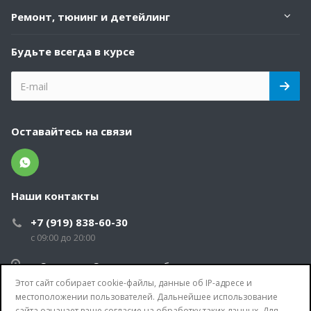
Ремонт, тюнинг и детейлинг
Будьте всегда в курсе
Оставайтесь на связи
Наши контакты
+7 (919) 838-60-30
с 09:00 до 20:00
г. Саратов и Саратовская обл.
Этот сайт собирает cookie-файлы, данные об IP-адресе и
info@sar-tent.ru
местоположении пользователей. Дальнейшее использование
сайта означает ваше согласие на обработку таких данных. Для