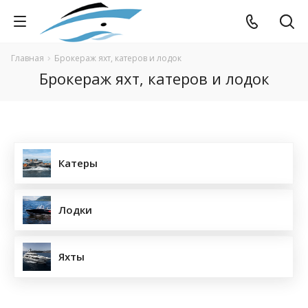
Главная
Брокераж яхт, катеров и лодок
Брокераж яхт, катеров и лодок
Катеры
Лодки
Яхты